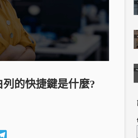
空白列的快捷鍵是什麼?
W
T