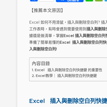
a
n
【推薦本文原因】
c
e
e
Excel 如何不用滑鼠，插入與刪除空白列? 插
b
工作表時，有時會遇到需要使用到
插入與刪除
o
t
據還是做清單，掌握
Excel 插入與刪除空白
o
準備了簡單易懂的
Excel 插入與刪除空白列
k
入與刪除空白列!
內容目錄
Excel 插入與刪除空白列快捷鍵 的重要性
Excel教學｜ 插入與刪除空白列快捷鍵
Excel 插入與刪除空白列快