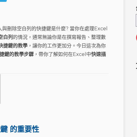
e
el
C
e
h
g
入與刪除空白列的快捷鍵是什麼? 當你在處理Excel
a
ra
空白列
的情況，通常無論你是在撰寫報告、整理數
m
列快捷鍵的教學
，讓你的工作更加分。今日這次為你
快捷鍵的教學步驟
，帶你了解如何在Excel中
快速插
捷鍵 的重要性