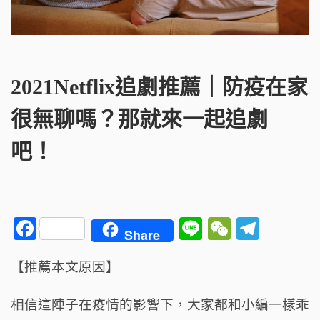
2021Netflix追劇推薦｜防疫在家
很無聊嗎？那就來一起追劇
吧！
F
Li
W
T
Share
a
n
e
el
【推薦本文原因】
c
e
C
e
e
h
g
相信這陣子在疫情的影響下，大家都和小編一樣乖
b
a
ra