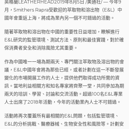
e
h
g
英格蘭LEATHERHEAD2019年8月5日 /美通社/ — 今年9
b
a
ra
月，Smithers Rapra受歡迎的萃取物和溶出物（E&L）中
o
t
m
國年會重返上海，將成為業內另一個不可錯過的活動。
o
隨著萃取物和溶出物在中國的重要性日益增加，瞭解進行
k
E&L研究的監管環境、測試方法、原則和最佳實踐，對於確
保消費者安全和消除風險尤其重要。
作為中國唯一一場為期兩天、專門關注萃取物及溶出物的會
議，E&L中國年會將為那些已經，或者計劃在這一不斷發展
變化的市場開展工作的人士，提供他們取得成功所需的資
訊。當地利益相關方和知名專家將齊聚一堂，共同參加為期
兩天的培訓、學習、討論和交流活動。超過100名E&L專業
人士出席了2018年活動，今年的活動業內人士不可錯過。
活動將再次覆蓋所有最相關的E&L問題，包括監管環境、
E&L的分析挑戰、醫療器械、生物安全性和風險等。計劃安