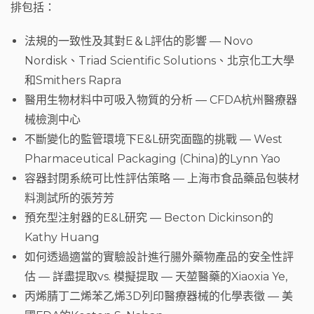
排包括：
法規的一致性及其對E＆L評估的影響 — Novo
Nordisk、Triad Scientific Solutions、北京化工大學
和Smithers Rapra
醫用生物材料中可吸入物質的分析 — CFDA杭州醫療器
械檢測中心
不斷變化的監管環境下E&L研究面臨的挑戰 — West
Pharmaceutical Packaging (
China
)的Lynn Yao
容器封閉系統可比性評估策略 — 上海市食品藥品包裝材
料測試所的張芳芳
預充型注射器的E&L研究 — Becton Dickinson的
Kathy Huang
如何透過適當的實驗設計進行腸外藥物產品的安全性評
估 — 詳盡提取vs. 模擬提取 — 天堃醫藥的Xiaoxia Ye,
丙烯腈丁二烯苯乙烯3D列印醫療器械的化學表徵 — 美