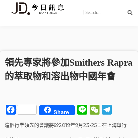
領先專家將參加Smithers Rapra
的萃取物和溶出物中國年會
F
Li
W
T
Share
a
n
e
el
這個行業領先的會議將於2019年9月23-25日在上海舉行
c
e
C
e