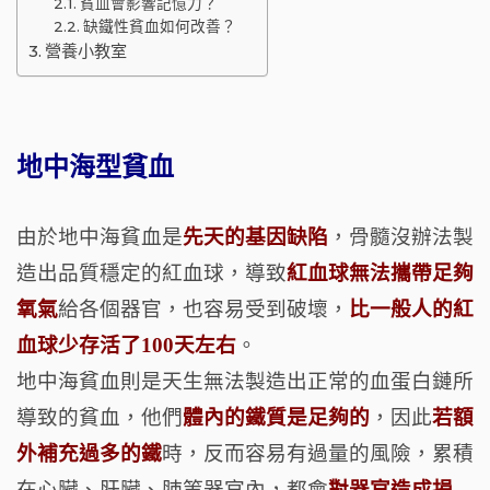
貧血會影響記憶力？
缺鐵性貧血如何改善？
營養小教室
地中海型貧血
由於地中海貧血是
先天的基因缺陷
，骨髓沒辦法製
造出品質穩定的紅血球，導致
紅血球
無法攜帶足夠
氧氣
給各個器官，也容易受到破壞，
比一般人的紅
血球少存活了100天左右
。
地中海貧血則是天生無法製造出正常的血蛋白鏈所
導致的貧血，他們
體內的鐵質是足夠的
，因此
若
額
外補充過多的鐵
時，反而容易有過量的風險，累積
在心臟、肝臟、肺等器官內，都會
對器官造成損