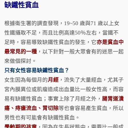
缺鐵性貧血
根據衛生署的調查發現，19~50 歲與71 歲以上女
性鐵攝取不足，而且比例高達50％左右，當鐵不
足時，容易導致缺鐵性貧血的發生，它
亦是貧血中
最常見的一種
，以下針對一般大眾會有的迷思一起
來做個探討。
只有女性容易缺鐵性貧血？
女生因為每個月的
月經
，流失了大量經血，尤其子
宮內膜異位或肌瘤造成出血量比一般女性高，而容
易有缺鐵性貧血；事實上除了月經之外，
腸胃道潰
瘍、痔瘡流血、胃切除
等也會容易產生貧血，所以
男性也有可能會有缺鐵性貧血。
學齡期的孩童
，因為在生長狀態中，需要比一般成