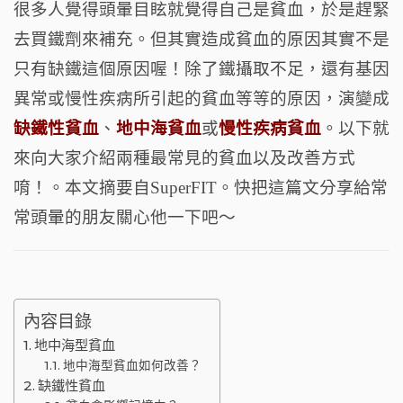
很多人覺得頭暈目眩就覺得自己是貧血，於是趕緊
o
t
m
去買鐵劑來補充。
但其實造成貧血的原因其實不是
o
只有缺鐵這個原因喔！除了鐵攝取不足，還有基因
k
異常或慢性疾病所引起的貧血等等的原因，演變成
缺鐵性貧血
、
地中海貧血
或
慢性疾病貧血
。以下就
來向大家介紹兩種最常見的貧血以及改善方式
唷！
。本文摘要自SuperFIT。快把這篇文分享給常
常頭暈的朋友關心他一下吧～
內容目錄
地中海型貧血
地中海型貧血如何改善？
缺鐵性貧血