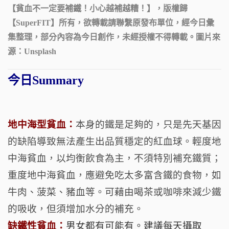
【
貧血不一定要補鐵！小心越補越糟！
】，版權歸
【
SuperFIT
】所有，欲轉載請聯繫原發布單位，經今日
彙
集整理，部分內容為今日創作，未經授權不得轉載。圖片來
源：
Unsplash
今日Summary
地中海型貧血：
本身的鐵是足夠的，只是先天基因
的缺陷導致無法產生出品質穩定的紅血球。輕度地
中海貧血，以均衡飲食為主，不須特別補充鐵質；
重度地中海貧血，應避免吃太多富含鐵的食物，如
牛肉、菠菜、豬血等。可藉由喝茶或咖啡來減少鐵
的吸收，但須增加水分的補充。
缺鐵性貧血：
男女都有可能有。建議每天攝取