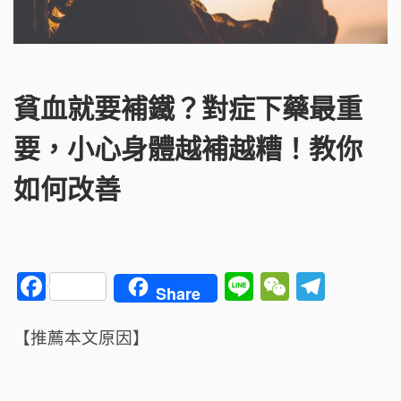
貧血就要補鐵？對症下藥最重
要，小心身體越補越糟！教你
如何改善
F
Li
W
T
Share
a
n
e
el
c
e
C
e
【推薦本文原因】
e
h
g
b
a
ra